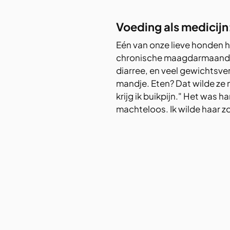
Voeding als medicijn
Eén van onze lieve honden h
chronische maagdarmaandoen
diarree, en veel gewichtsver
mandje. Eten? Dat wilde ze ni
krijg ik buikpijn." Het was 
machteloos. Ik wilde haar z