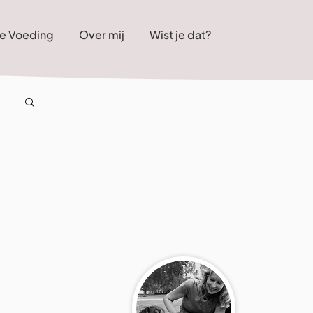
e Voeding
Over mij
Wist je dat?