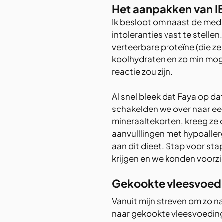
Het aanpakken van IB
Ik besloot om naast de medic
intoleranties vast te stelle
verteerbare proteïne (die z
koolhydraten en zo min mog
reactie zou zijn. 
Al snel bleek dat Faya op d
schakelden we over naar een
mineraaltekorten, kreeg ze 
aanvulllingen met hypoalle
aan dit dieet. Stap voor st
krijgen en we konden voorz
Gekookte vleesvoedin
Vanuit mijn streven om zo na
naar gekookte vleesvoeding