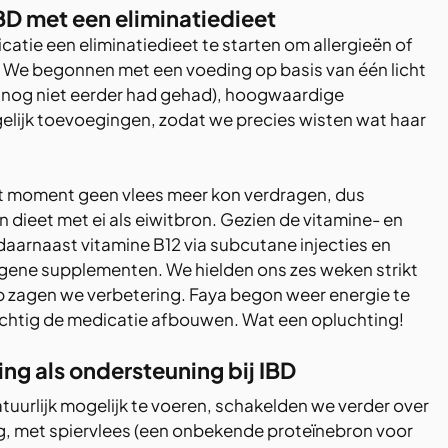
D met een eliminatiedieet
atie een eliminatiedieet te starten om allergieën of 
n. We begonnen met een voeding op basis van één licht 
e nog niet eerder had gehad), hoogwaardige 
elijk toevoegingen, zodat we precies wisten wat haar 
at moment geen vlees meer kon verdragen, dus 
 dieet met ei als eiwitbron. Gezien de vitamine- en 
daarnaast vitamine B12 via subcutane injecties en 
rgene supplementen. We hielden ons zes weken strikt 
ap zagen we verbetering. Faya begon weer energie te 
ichtig de medicatie afbouwen. Wat een opluchting! 
g als ondersteuning bij IBD
tuurlijk mogelijk te voeren, schakelden we verder over 
, met spiervlees (een onbekende proteïnebron voor 