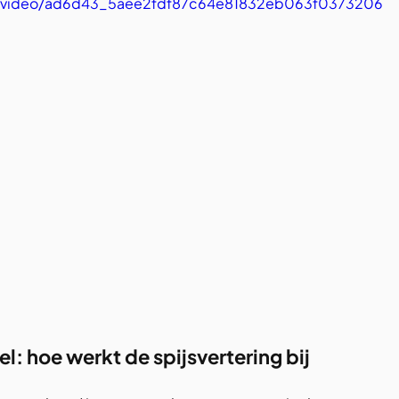
com/video/ad6d43_5aee2fdf87c64e81832eb063f0373206
l: hoe werkt de spijsvertering bij 