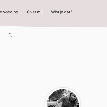
e Voeding
Over mij
Wist je dat?