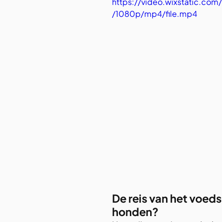
https://video.wixstatic.
/1080p/mp4/file.mp4
De reis van het voedse
honden?