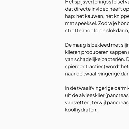
Het spijsverteringsstelsel 
dat directe invloed heeft op 
hap: het kauwen, het knipp
met speeksel. Zodra je hond 
strottenhoofd de slokdarm,
De maag is bekleed met slij
klieren produceren sappen d
van schadelijke bacteriën. 
spiercontracties) wordt h
naar de twaalfvingerige dar
In de twaalfvingerige darm 
uit de alvleesklier (pancreas
van vetten, terwijl pancreas
koolhydraten.