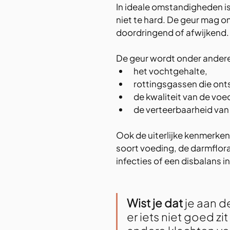
In ideale omstandigheden i
niet te hard. De geur mag o
doordringend of afwijkend.
De geur wordt onder andere
het vochtgehalte,
rottingsgassen die onts
de kwaliteit van de voe
de verteerbaarheid van
Ook de uiterlijke kenmerken
soort voeding, de darmflora
infecties of een disbalans i
Wist je dat
 je aan d
er iets niet goed z