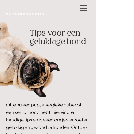
VOEDINGSADVIES
Tips voor een
gelukkige hond
Of je nu een pup, energieke puber of
een senior hond hebt, hier vind je
handige tips en ideeën om je viervoeter
gelukkig en gezond te houden. Ontdek