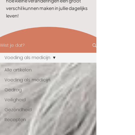
hoe kleine veranderingen een groot
verschil kunnen maken in jullie dagelijks
leven!
Wist je dat?
Voeding als medicijn
Alle artikelen
Voeding als medicijn
Gedrag
Veiligheid
Gezondheid
Recepten