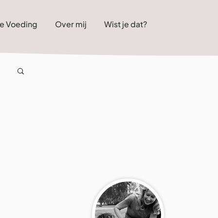
e Voeding
Over mij
Wist je dat?