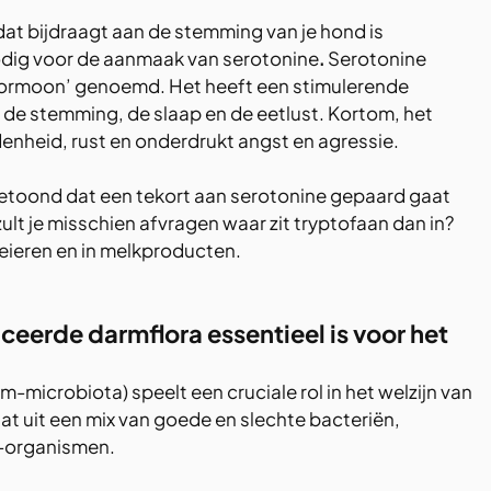
dat bijdraagt aan de stemming van je hond is 
nodig voor de aanmaak van serotonine
. 
Serotonine 
ormoon’ genoemd. Het heeft een stimulerende 
. de stemming, de slaap en de eetlust. Kortom, het 
enheid, rust en onderdrukt angst en agressie.
oond dat een tekort aan serotonine gepaard gaat 
ult je misschien afvragen waar zit tryptofaan dan in? 
, eieren en in melkproducten.
erde darmflora essentieel is voor het 
microbiota) speelt een cruciale rol in het welzijn van 
at uit een mix van goede en slechte bacteriën, 
-organismen.