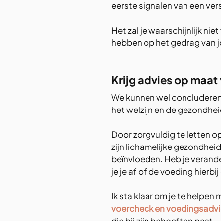
eerste signalen van een ver
Het zal je waarschijnlijk n
hebben op het gedrag van j
Krijg advies op maat 
We kunnen wel concluderen d
het welzijn en de gezondhei
Door zorgvuldig te letten op
zijn lichamelijke gezondheid
beïnvloeden. Heb je verande
je je af of de voeding hierbij
Ik sta klaar om je te helpen
voercheck en voedingsadvi
die bij zijn behoeften past.