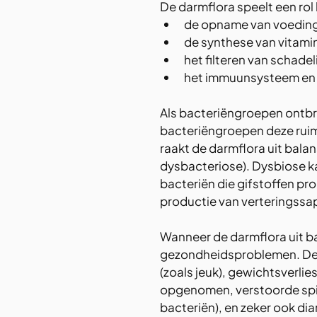
De darmflora speelt een rol b
de opname van voeding
de synthese van vitami
het filteren van schadel
het immuunsysteem en 
Als bacteriëngroepen ontbr
bacteriëngroepen deze ruim
raakt de darmflora uit bala
dysbacteriose). Dysbiose ka
bacteriën die gifstoffen pr
productie van verteringss
Wanneer de darmflora uit bala
gezondheidsproblemen. Den
(zoals jeuk), gewichtsverli
opgenomen, verstoorde spij
bacteriën), en zeker ook diar