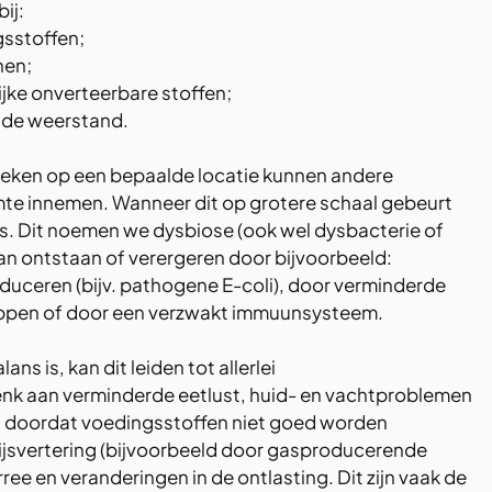
ij:
sstoffen;
nen;
ijke onverteerbare stoffen;
de weerstand.
eken op een bepaalde locatie kunnen andere 
te innemen. Wanneer dit op grotere schaal gebeurt 
ns. Dit noemen we dysbiose (ook wel dysbacterie of 
n ontstaan of verergeren door bijvoorbeeld: 
oduceren (bijv. pathogene E-coli), door verminderde 
appen of door een verzwakt immuunsysteem.
ns is, kan dit leiden tot allerlei 
k aan verminderde eetlust, huid- en vachtproblemen 
es doordat voedingsstoffen niet goed worden 
svertering (bijvoorbeeld door gasproducerende 
ree en veranderingen in de ontlasting. Dit zijn vaak de 