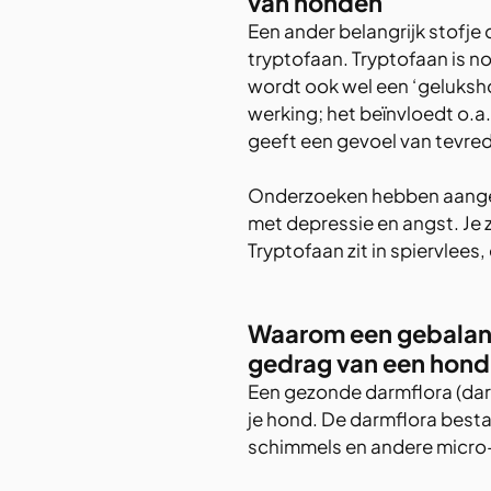
van honden
Een ander belangrijk stofje 
tryptofaan. Tryptofaan is 
wordt ook wel een ‘geluksh
werking; het beïnvloedt o.a
geeft een gevoel van tevred
Onderzoeken hebben aanget
met depressie en angst. Je z
Tryptofaan zit in spiervlees
Waarom een gebalance
gedrag van een hond
Een gezonde darmflora (darm-
je hond. De darmflora besta
schimmels en andere micro